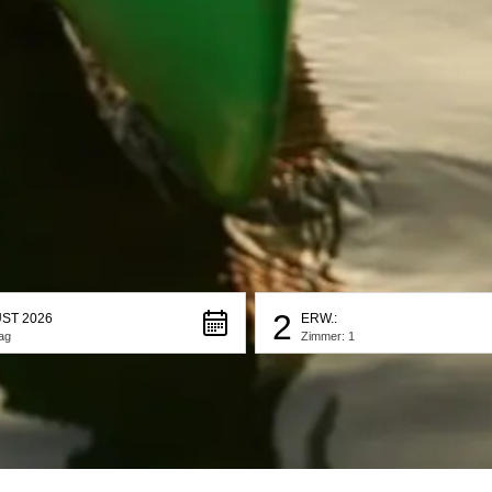
2
ST 2026
ERW.:
ag
Zimmer: 1