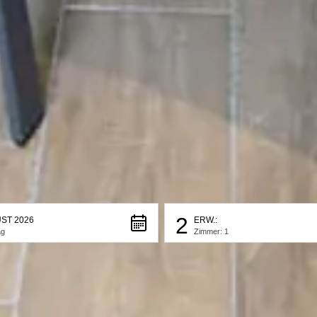
2
ST 2026
ERW.:
ag
Zimmer: 1