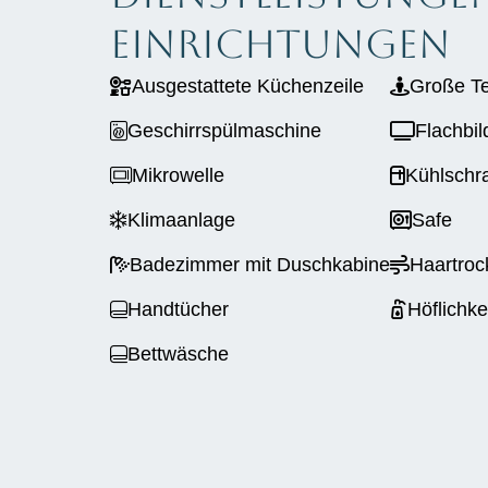
Einrichtungen
Ausgestattete Küchenzeile
Große Te
Geschirrspülmaschine
Flachbil
Mikrowelle
Kühlschra
Klimaanlage
Safe
Badezimmer mit Duschkabine
Haartroc
Handtücher
Höflichke
Bettwäsche