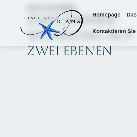
Raum und Helligkeit
Homepage
Das
ZWEI-ZIMMER-
WOHNUNG AUF
Kontaktieren Sie
ZWEI EBENEN