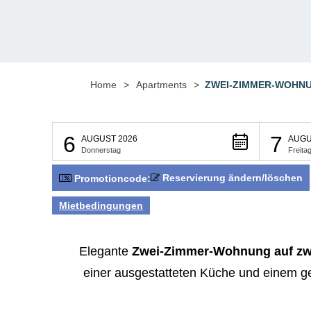
Home
>
Apartments
>
ZWEI-ZIMMER-WOHNU
6
7
AUGUST 2026
AUGU
Donnerstag
Freita
Reservierung ändern/löschen
Promotioncode:
Mietbedingungen
Elegante
Zwei-Zimmer-Wohnung auf zw
einer ausgestatteten Küche und einem gem