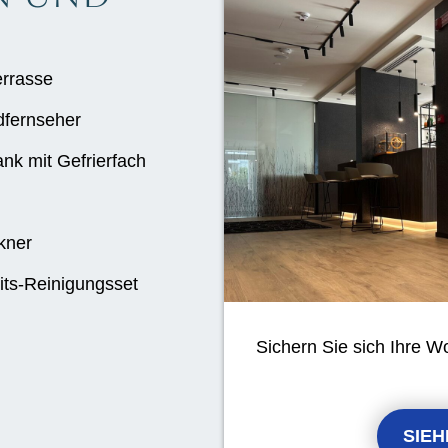
rrasse
dfernseher
nk mit Gefrierfach
kner
its-Reinigungsset
Sichern Sie sich Ihre W
SIEH