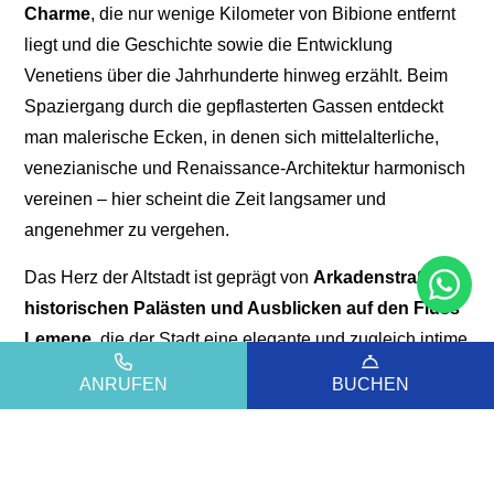
Charme
, die nur wenige Kilometer von Bibione entfernt
liegt und die Geschichte sowie die Entwicklung
Venetiens über die Jahrhunderte hinweg erzählt. Beim
Spaziergang durch die gepflasterten Gassen entdeckt
man malerische Ecken, in denen sich mittelalterliche,
venezianische und Renaissance-Architektur harmonisch
vereinen – hier scheint die Zeit langsamer und
angenehmer zu vergehen.
Das Herz der Altstadt ist geprägt von
Arkadenstraßen,
historischen Palästen und Ausblicken auf den Fluss
Lemene
, die der Stadt eine elegante und zugleich intime
Atmosphäre verleihen – ideal für eine Erkundung zu
ANRUFEN
BUCHEN
Fuß. Auf dem Hauptplatz befinden sich bedeutende
Gebäude wie das Rathaus, während entlang der
Straßen Kirchen, Handwerksläden und Cafés zum
Verweilen und Genießen des lokalen Flairs einladen.