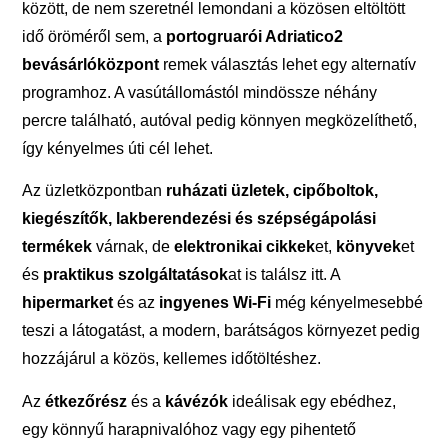
között, de nem szeretnél lemondani a közösen eltöltött
idő öröméről sem, a
portogruarói Adriatico2
bevásárlóközpont
remek választás lehet egy alternatív
programhoz. A vasútállomástól mindössze néhány
percre található, autóval pedig könnyen megközelíthető,
így kényelmes úti cél lehet.
Az üzletközpontban
ruházati üzletek, cipőboltok,
kiegészítők, lakberendezési és szépségápolási
termékek
várnak, de
elektronikai cikkek
et,
könyvek
et
és
praktikus szolgáltatások
at is találsz itt. A
hipermarket
és az
ingyenes Wi-Fi
még kényelmesebbé
teszi a látogatást, a modern, barátságos környezet pedig
hozzájárul a közös, kellemes időtöltéshez.
Az
étkezőrész
és a
kávézók
ideálisak egy ebédhez,
egy könnyű harapnivalóhoz vagy egy pihentető