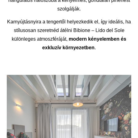
hangulatos hálószoba a kényelmes, gondtalan pihenést
szolgálják.
Karnyújtásnyira a tengertől helyezkedik el, így ideális, ha
stílusosan szeretnéd átélni Bibione – Lido del Sole
különleges atmoszféráját,
modern kényelemben és
exkluzív környezetben
.