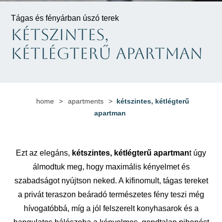
Tágas és fényárban úszó terek
KÉTSZINTES,
KÉTLÉGTERŰ APARTMAN
home
>
apartments
>
kétszintes, kétlégterű
apartman
Ezt az elegáns,
kétszintes, kétlégterű apartman
t úgy
álmodtuk meg, hogy maximális kényelmet és
szabadságot nyújtson neked. A kifinomult, tágas tereket
a privát teraszon beáradó természetes fény teszi még
hívogatóbbá, míg a jól felszerelt konyhasarok és a