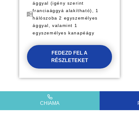
ággyal (igény szerint
franciaággyá alakítható), 1
hálószoba 2 egyszemélyes
ággyal, valamint 1
egyszemélyes kanapéágy
FEDEZD FEL A
RÉSZLETEKET
CHIAMA
Add meg az e-mail címedet, és iratkozz fel
hírlevelünkre!