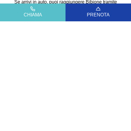
Se arrivi in auto, puoi raggiungere Bibione tramite
l’autostrada A4 Venezia-Trieste o l’autostrada A23. In
CHIAMA
PRENOTA
base alla direzione di provenienza, le uscite più comode
sono Portogruaro o Latisana. Una volta uscito
dall’autostrada, segui le indicazioni per Bibione e poi per
Lido del Sole. Al tuo arrivo al Residence Diana potrai
contare anche sulla comodità del parcheggio gratuito,
per iniziare la vacanza senza pensieri.
Come arrivare in treno
Le stazioni ferroviarie più comode per raggiungere
Bibione sono
Portogruaro-Caorle e Latisana-Lignano-
Bibione
. Da entrambe le stazioni sono disponibili
collegamenti in autobus verso Bibione, oltre al servizio
taxi. Una soluzione pratica per chi preferisce viaggiare