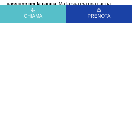
passione per la caccia
. Ma la sua era una caccia
atipica: non cercava prede, cercava il
silenzio
.
CHIAMA
PRENOTA
Camminava nei
boschi e nelle valli
solo per il desiderio
profondo di stare a contatto con la
natura
e osservare gli
animali nel loro habitat
.
Diana, la dea della caccia e della natura selvaggia
,
era il simbolo perfetto per quel suo modo così puro di
vivere l’ambiente.