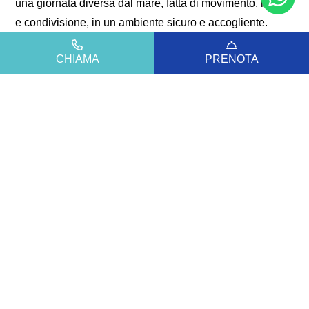
una giornata diversa dal mare, fatta di movimento, risate
e condivisione, in un ambiente sicuro e accogliente.
Tra spruzzi, sole e tanta energia, il parco acquatico
CHIAMA
PRENOTA
diventa una piacevole alternativa alla spiaggia, perfetta
per spezzare la routine della vacanza e creare ricordi da
vivere insieme.
Un’esperienza allegra e coinvolgente, che arricchisce il
soggiorno a Bibione con una giornata di puro
divertimento.
Per maggiori informazioni, orari e dettagli,
visita il canale
ufficiale