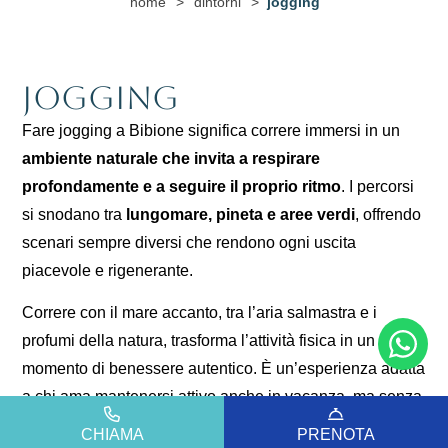
home
>
dintorni
>
jogging
Jogging
Fare jogging a Bibione significa correre immersi in un
ambiente naturale che invita a respirare
profondamente e a seguire il proprio ritmo
. I percorsi
si snodano tra
lungomare, pineta e aree verdi
, offrendo
scenari sempre diversi che rendono ogni uscita
piacevole e rigenerante.
Correre con il mare accanto, tra l’aria salmastra e i
profumi della natura, trasforma l’attività fisica in un
momento di benessere autentico. È un’esperienza adatta
a chi ama mantenersi attivo anche in vacanza, ma senza
pressioni, lasciandosi accompagnare dal paesaggio.
CHIAMA
PRENOTA