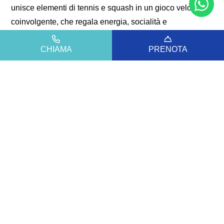
unisce elementi di tennis e squash in un gioco veloce e
coinvolgente, che regala energia, socialità e
divertimento. Che tu sia un principiante curioso o un
CHIAMA
PRENOTA
giocatore più esperto, una partita con amici o in famiglia
può diventare uno dei momenti più piacevoli della
giornata.
Giocare a padel è anche un’occasione per stare all’
aria
aperta
, mantenersi in forma e condividere tempo di
qualità con chi ami, senza allontanarsi troppo dal ritmo
della vacanza. Un’esperienza sportiva versatile, che
completa il soggiorno a Bibione con movimento,
entusiasmo e sorrisi.