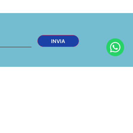
 informazioni
Potrebbe interessarti
8136
Il Residence
0567
Gli appartamenti