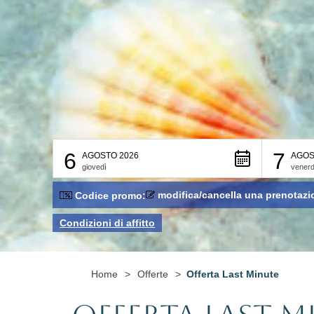
6
7
AGOSTO 2026
AGOS
giovedì
venerd
modifica/cancella una prenotazi
Codice promo:
Condizioni di affitto
Home
>
Offerte
>
Offerta Last Minute