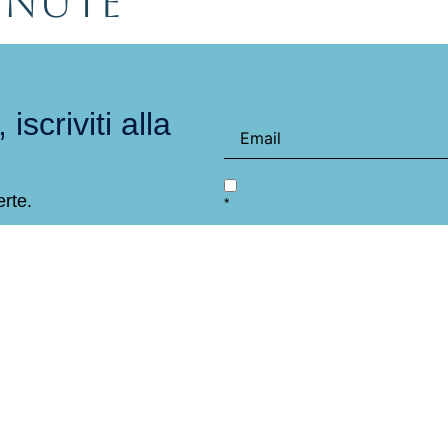
inute
 iscriviti alla
erte.
*
e Diana
Prenotazioni e
agni, 5, 30020 Bibione VE
Tel: +39 0431193
9870272
Cel: +39 351412