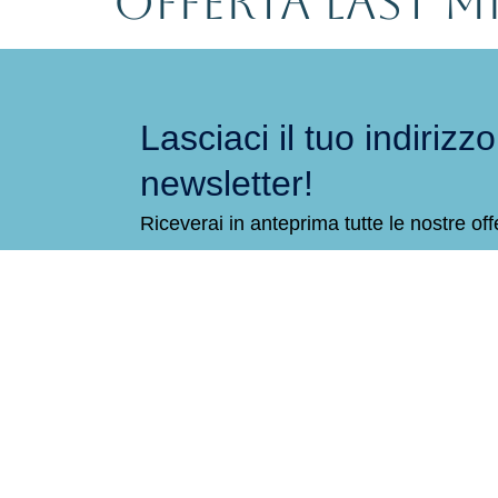
Offerta Last M
Lasciaci il tuo indirizzo,
newsletter!
Riceverai in anteprima tutte le nostre off
Residenc
Via P. Masc
P.IVA 0481