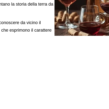
tano la storia della terra da
 conoscere da vicino il
 che esprimono il carattere
giore
. Dalle varietà rosse
gni calice racchiude
iegato.
aggiungere alla vacanza a
nto, da condividere con
Margherita significa
neto, accompagnati da storie,
palato.
 piacere della scoperta e