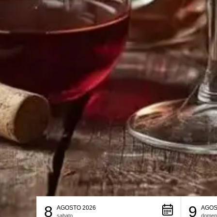
8
9
AGOSTO 2026
AGOS
sabato
domen