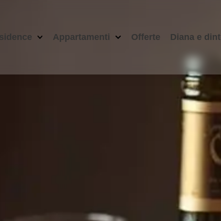
esidence
Appartamenti
Offerte
Diana e dint