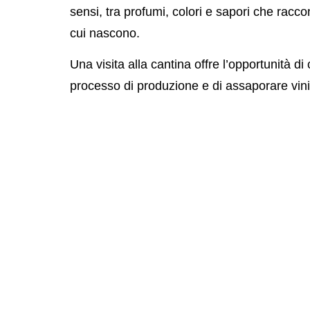
sensi, tra profumi, colori e sapori che raccon
cui nascono.
Una visita alla cantina offre l’opportunità di
processo di produzione e di assaporare vini
unico della
Denominazione Lison-Pramag
intense ai bianchi più freschi e aromatici, o
l’essenza di un territorio viticolo ricco e var
È un’esperienza perfetta per chi desidera 
Bibione un momento di gusto autentico e le
amici o in coppia. Degustare i vini di Santa 
incontrare la tradizione e l’arte del vino ve
profumi e abbinamenti che arricchiscono il 
Un’esperienza che unisce cultura enologica,